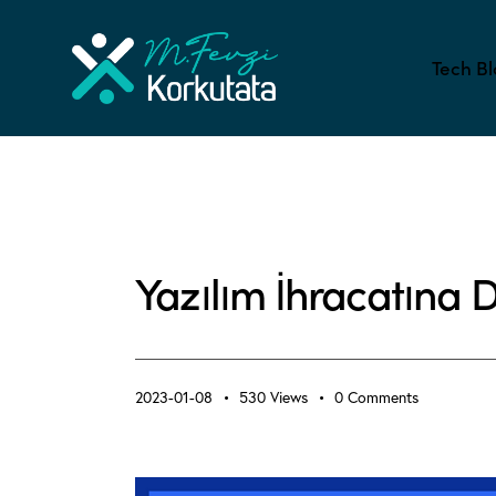
Tech Bl
ALL BLOG
SOCIAL & LIFE - AND IT
Yazılım İhracatına
2023-01-08
530
Views
0
Comments