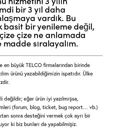
 hizmetini 3 yılın
di bir 3 yıl daha
nlaşmaya vardık. Bu
 basit bir yenileme değil,
 çize çize ne anlamada
 madde sıralayalım.
 ve en büyük TELCO firmalarından birinde
lım ürünü yazabildiğimizin ispatıdır. Ülke
zdir.
 değildir; eğer ürün iyi yazılmışsa,
mleri (forum, blog, ticket, bug report… vb.)
ktan sonra desteğini vermek çok ayrı bir
or ki biz bunları da yapabilmişiz.