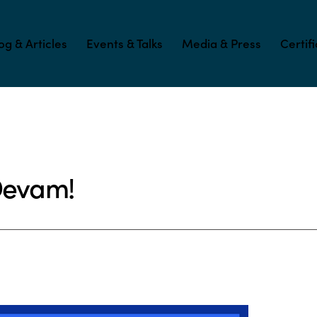
og & Articles
Events & Talks
Media & Press
Certif
 Devam!