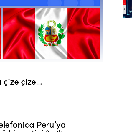
ı çize çize…
elefonica Peru’ya