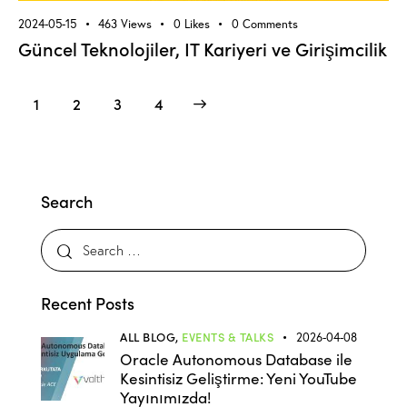
2024-05-15
463
Views
0
Likes
0
Comments
Güncel Teknolojiler, IT Kariyeri ve Girişimcilik
1
2
>
3
4
Search
Recent Posts
ALL BLOG,
EVENTS & TALKS
2026-04-08
Oracle Autonomous Database ile
Kesintisiz Geliştirme: Yeni YouTube
Yayınımızda!