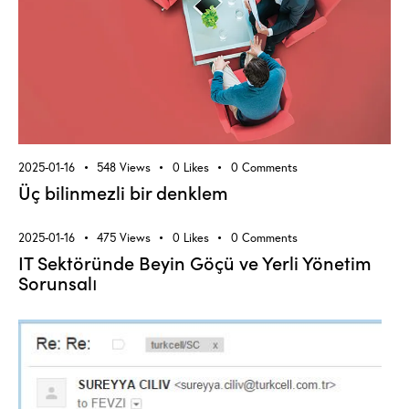
2025-01-16
548
Views
0
Likes
0
Comments
Üç bilinmezli bir denklem
2025-01-16
475
Views
0
Likes
0
Comments
IT Sektöründe Beyin Göçü ve Yerli Yönetim
Sorunsalı