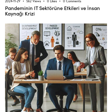
2024-11-29
562
Views
0
Likes
0
Comments
Pandeminin IT Sektörüne Etkileri ve İnsan
Kaynağı Krizi