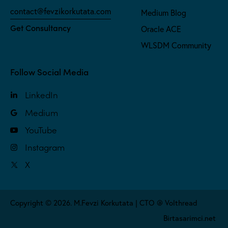
contact@fevzikorkutata.com
Medium Blog
Get Consultancy
Oracle ACE
WLSDM Community
Follow Social Media
LinkedIn
Medium
YouTube
Instagram
X
Copyright © 2026. M.Fevzi Korkutata | CTO @ Volthread
Birtasarimci.net