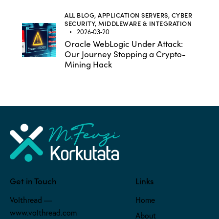
ALL BLOG,
APPLICATION SERVERS,
CYBER
SECURITY,
MIDDLEWARE & INTEGRATION
2026-03-20
Oracle WebLogic Under Attack:
Our Journey Stopping a Crypto-
Mining Hack
Get in Touch
Links
Volthread —
Home
www.volthread.com
About