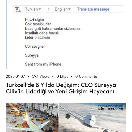
2025-01-07
597
Views
0
Likes
0
Comments
Turkcell’de 8 Yılda Değişim: CEO Süreyya
Ciliv’in Liderliği ve Yeni Girişim Heyecanı