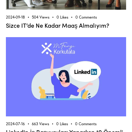
2024-09-18
504
Views
0
Likes
0
Comments
Sizce IT’de Ne Kadar Maaş Almalıyım?
2024-07-16
663
Views
0
Likes
0
Comments
LinkedIn İş Başvuruları Yaparken 10 Önemli