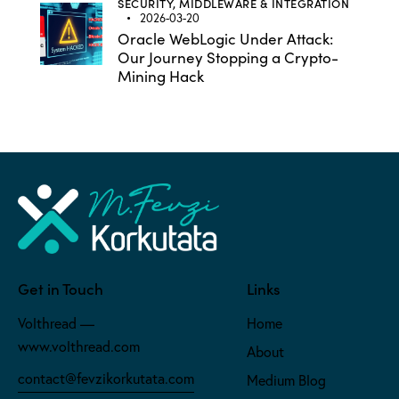
SECURITY,
MIDDLEWARE & INTEGRATION
2026-03-20
Oracle WebLogic Under Attack:
Our Journey Stopping a Crypto-
Mining Hack
Get in Touch
Links
Volthread —
Home
www.volthread.com
About
contact@fevzikorkutata.com
Medium Blog