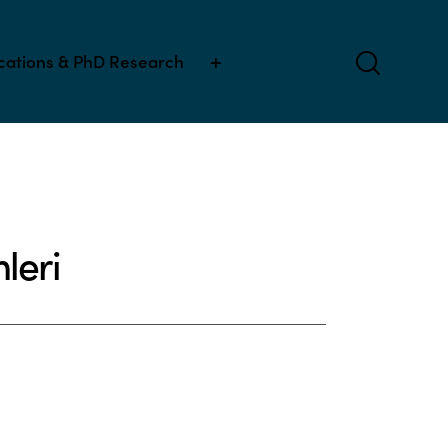
ications & PhD Research
leri