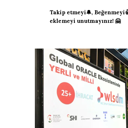
Takip etmeyi🔔, Beğenmeyi👍
eklemeyi unutmayınız! 🤗