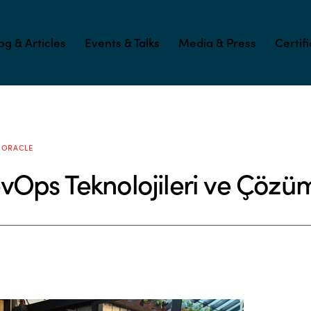
og & Articles
Events & Talks
Media & Press
Certif
ORACLE
Ops Teknolojileri ve Çözüm