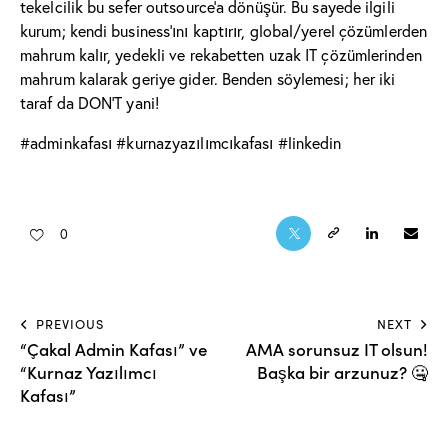
tekelcilik bu sefer outsource’a dönüşür. Bu sayede ilgili
kurum; kendi business’ını kaptırır, global/yerel çözümlerden
mahrum kalır, yedekli ve rekabetten uzak IT çözümlerinden
mahrum kalarak geriye gider. Benden söylemesi; her iki
taraf da DON’T yani!
#
adminkafası
#
kurnazyazılımcıkafası
#
linkedin
0
PREVIOUS
NEXT
“Çakal Admin Kafası” ve
AMA sorunsuz IT olsun!
“Kurnaz Yazılımcı
Başka bir arzunuz? 🤐
Kafası”