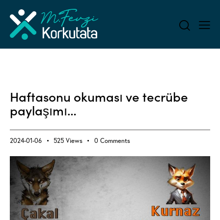
ALL BLOG
SOCIAL & LIFE - AND IT
Haftasonu okuması ve tecrübe
paylaşımı…
2024-01-06
525
Views
0
Comments