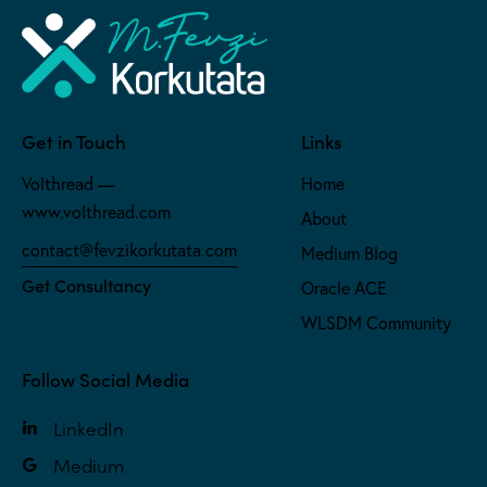
Get in Touch
Links
Volthread —
Home
www.volthread.com
About
contact@fevzikorkutata.com
Medium Blog
Get Consultancy
Oracle ACE
WLSDM Community
Follow Social Media
LinkedIn
Medium