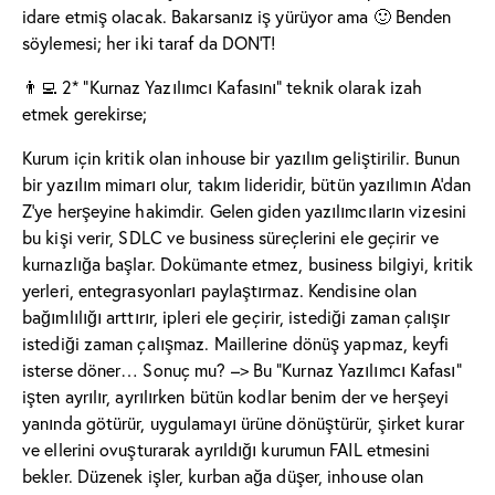
idare etmiş olacak. Bakarsanız iş yürüyor ama 🙂 Benden
söylemesi; her iki taraf da DON’T!
👨‍💻 2* “Kurnaz Yazılımcı Kafasını” teknik olarak izah
etmek gerekirse;
Kurum için kritik olan inhouse bir yazılım geliştirilir. Bunun
bir yazılım mimarı olur, takım lideridir, bütün yazılımın A’dan
Z’ye herşeyine hakimdir. Gelen giden yazılımcıların vizesini
bu kişi verir, SDLC ve business süreçlerini ele geçirir ve
kurnazlığa başlar. Dokümante etmez, business bilgiyi, kritik
yerleri, entegrasyonları paylaştırmaz. Kendisine olan
bağımlılığı arttırır, ipleri ele geçirir, istediği zaman çalışır
istediği zaman çalışmaz. Maillerine dönüş yapmaz, keyfi
isterse döner… Sonuç mu? –> Bu “Kurnaz Yazılımcı Kafası”
işten ayrılır, ayrılırken bütün kodlar benim der ve herşeyi
yanında götürür, uygulamayı ürüne dönüştürür, şirket kurar
ve ellerini ovuşturarak ayrıldığı kurumun FAIL etmesini
bekler. Düzenek işler, kurban ağa düşer, inhouse olan