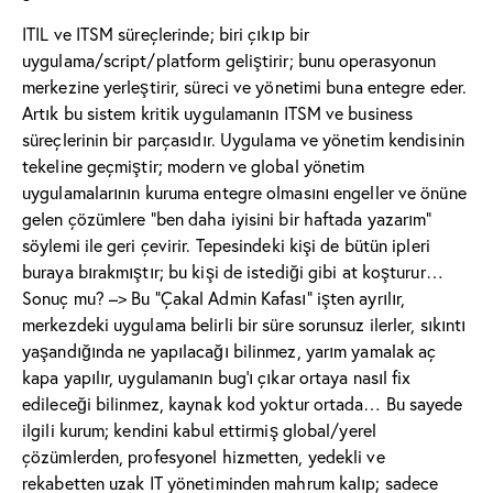
ITIL ve ITSM süreçlerinde; biri çıkıp bir
uygulama/script/platform geliştirir; bunu operasyonun
merkezine yerleştirir, süreci ve yönetimi buna entegre eder.
Artık bu sistem kritik uygulamanın ITSM ve business
süreçlerinin bir parçasıdır. Uygulama ve yönetim kendisinin
tekeline geçmiştir; modern ve global yönetim
uygulamalarının kuruma entegre olmasını engeller ve önüne
gelen çözümlere “ben daha iyisini bir haftada yazarım”
söylemi ile geri çevirir. Tepesindeki kişi de bütün ipleri
buraya bırakmıştır; bu kişi de istediği gibi at koşturur…
Sonuç mu? –> Bu “Çakal Admin Kafası” işten ayrılır,
merkezdeki uygulama belirli bir süre sorunsuz ilerler, sıkıntı
yaşandığında ne yapılacağı bilinmez, yarım yamalak aç
kapa yapılır, uygulamanın bug’ı çıkar ortaya nasıl fix
edileceği bilinmez, kaynak kod yoktur ortada… Bu sayede
ilgili kurum; kendini kabul ettirmiş global/yerel
çözümlerden, profesyonel hizmetten, yedekli ve
rekabetten uzak IT yönetiminden mahrum kalıp; sadece