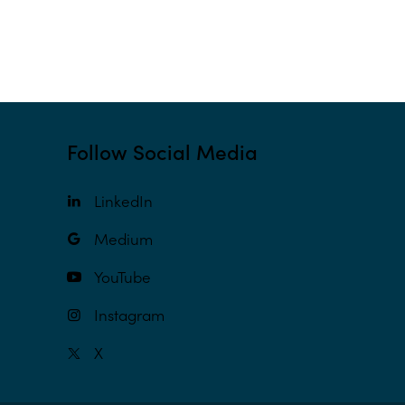
Follow Social Media
LinkedIn
Medium
YouTube
Instagram
X