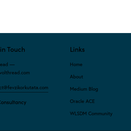
in Touch
Links
read —
Home
olthread.com
About
ct@fevzikorkutata.com
Medium Blog
Oracle ACE
Consultancy
WLSDM Community