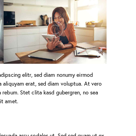
adipscing elitr, sed diam nonumy eirmod
a aliquyam erat, sed diam voluptua. At vero
 rebum. Stet clita kasd gubergren, no sea
it amet.
lesuada arcu sodales ut. Sed sed quam ut ex