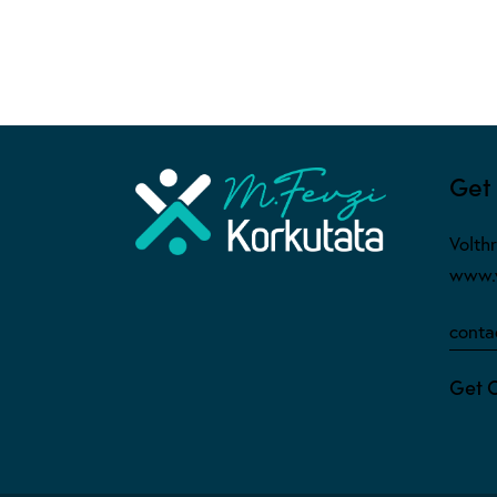
Get 
Volth
www.v
conta
Get 