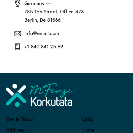
Germany —
785 15h Street, Office 478
Berlin, De 81566
info@email.com
+1 840 841 25 69
Get in Touch
Links
Volthread —
Home