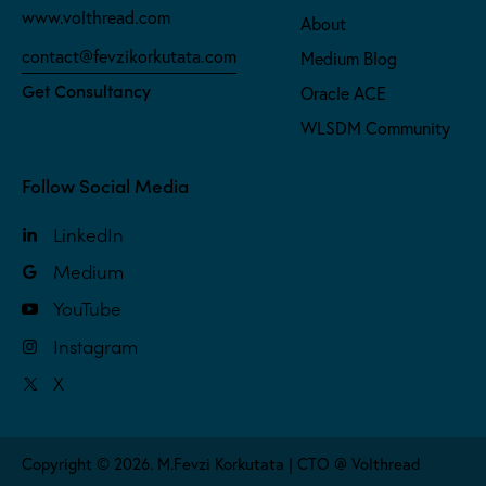
www.volthread.com
About
contact@fevzikorkutata.com
Medium Blog
Get Consultancy
Oracle ACE
WLSDM Community
Follow Social Media
LinkedIn
Medium
YouTube
Instagram
X
Copyright © 2026. M.Fevzi Korkutata | CTO @ Volthread