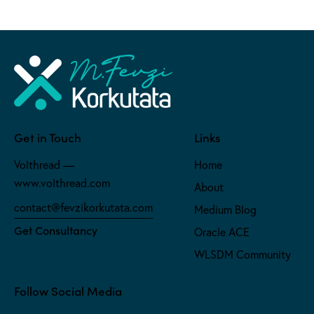
Get in Touch
Links
Volthread —
Home
www.volthread.com
About
contact@fevzikorkutata.com
Medium Blog
Get Consultancy
Oracle ACE
WLSDM Community
Follow Social Media